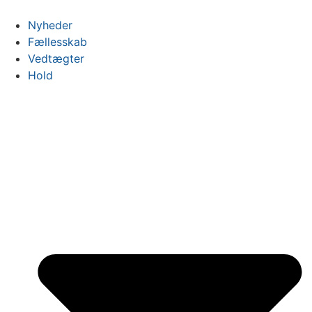
Videre
til
Nyheder
indhold
Fællesskab
Vedtægter
Hold