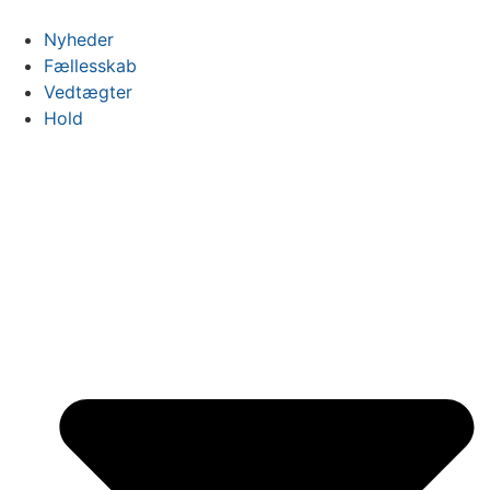
Videre
til
Nyheder
indhold
Fællesskab
Vedtægter
Hold