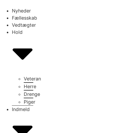
Videre
til
Nyheder
indhold
Fællesskab
Vedtægter
Hold
Veteran
Herre
Drenge
Piger
Indmeld