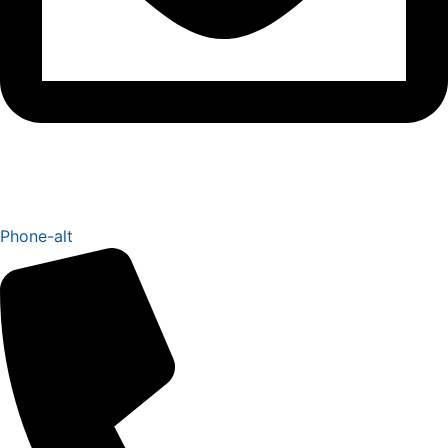
formand@vbfodbold.dk
Phone-alt