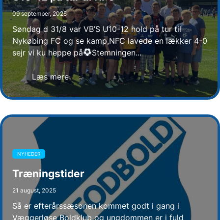
09 september, 2025
Søndag d 31/8 var VB’S U10-12 hold på tur til
Nykøbing FC og se kamp,NFC lavede en lækker 4-0
sejr vi ku heppe på
Stemningen...
Læs mere
NYHEDER
Træningstider
21 august, 2025
Så er efterårssæsonen kommet godt i gang i
Væggerløse Boldklub og ungdommen er i fuld