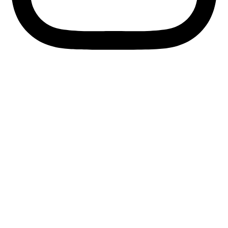
Nyttige links
Vedtægter for VB
Vedtægter for VB’s venner
Kontakt
Indmeld
Vedtægter for VB
Vedtægter for VB’s venner
Kontakt
Indmeld
Copyright© 2024 l CVR: 29170002
Designet og udviklet af Gullev Designs