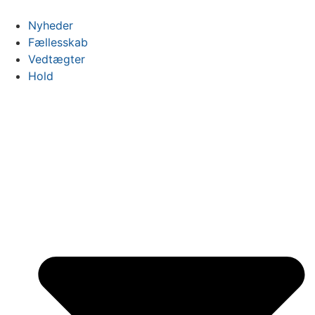
Videre
til
Nyheder
indhold
Fællesskab
Vedtægter
Hold