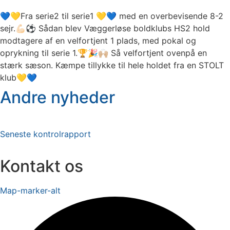
💙💛Fra serie2 til serie1 💛💙 med en overbevisende 8-2
sejr.💪🏻⚽️ Sådan blev Væggerløse boldklubs HS2 hold
NYHEDER
NYHEDER
NYHEDER
modtagere af en velfortjent 1 plads, med pokal og
Ordinær generalforsamling.
U10-12 på tur til NFC
Træningstider
oprykning til serie 1.🏆🎉🙌🏼 Så velfortjent ovenpå en
13 januar, 2026
09 september, 2025
21 august, 2025
stærk sæson. Kæmpe tillykke til hele holdet fra en STOLT
Idrætsalleen 1B, 4873 Væggerløse 12/1-2026 Væggerløse
Søndag d 31/8 var VB’S U10-12 hold på tur til Nykøbing FC
Så er efterårssæsonen kommet godt i gang i Væggerløse
klub💛💙
Boldklub afholder ordinær generalforsamling. Tirsdag d.
og se kamp,NFC lavede en lækker 4-0 sejr vi ku heppe på
Boldklub og ungdommen er i fuld vækst efter at alle
Andre nyheder
27/1-2026 Kl....
⚽️Stemningen...
trænerposter er...
Læs mere
Læs mere
Læs mere
Seneste kontrolrapport
Kontakt os
Map-marker-alt