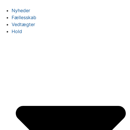
Videre
til
Nyheder
indhold
Fællesskab
Vedtægter
Hold