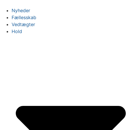
Videre
til
Nyheder
indhold
Fællesskab
Vedtægter
Hold