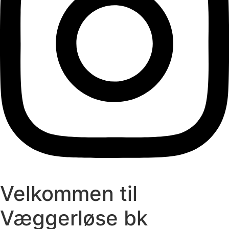
NYHEDER
Ordinær generalforsamling.
13 januar, 2026
Idrætsalleen 1B, 4873 Væggerløse 12/1-2026 Væggerløse
Boldklub afholder ordinær generalforsamling. Tirsdag d.
27/1-2026 Kl....
Læs mere
Velkommen til
Væggerløse bk