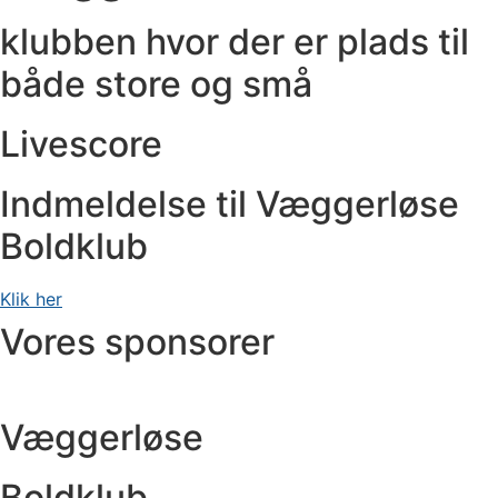
klubben hvor der er plads til
både store og små
Livescore
Indmeldelse til Væggerløse
Boldklub
Klik her
Vores sponsorer
Væggerløse
NYHEDER
NYHEDER
NYHEDER
Ordinær generalforsamling.
U10-12 på tur til NFC
Træningstider
13 januar, 2026
09 september, 2025
21 august, 2025
Boldklub